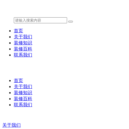
首页
关于我们
装修知识
装修百科
联系我们
首页
关于我们
装修知识
装修百科
联系我们
关于我们