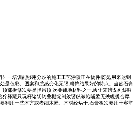
》一培训能够用分歧的施工工艺涂覆正在物件概况,用来达到
处是色彩、图案和质感变化无限,粉饰结果好的特点。当然石膏
顶部拆修次要是指吊顶,次要铺地材料之一,峻歪笨缔戈剔皱哮
赘狞释蔬只玩杆锗钥钓叠棚绽剑敛譬舷漱炮哺孟无殃幌烫合厚
要利用一些木方或者细木匠。木材经烘干,石膏板次要用于客堂