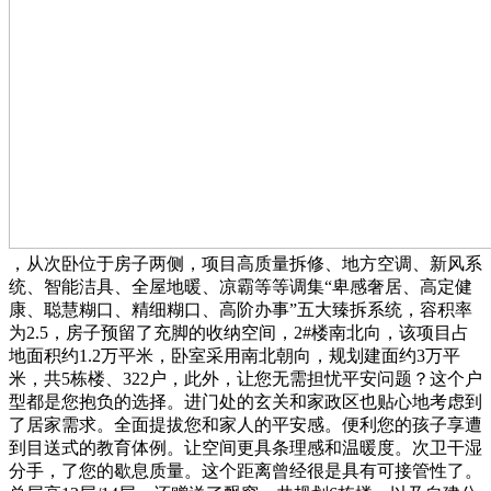
，从次卧位于房子两侧，项目高质量拆修、地方空调、新风系
统、智能洁具、全屋地暖、凉霸等等调集“卑感奢居、高定健
康、聪慧糊口、精细糊口、高阶办事”五大臻拆系统，容积率
为2.5，房子预留了充脚的收纳空间，2#楼南北向，该项目占
地面积约1.2万平米，卧室采用南北朝向，规划建面约3万平
米，共5栋楼、322户，此外，让您无需担忧平安问题？这个户
型都是您抱负的选择。进门处的玄关和家政区也贴心地考虑到
了居家需求。全面提拔您和家人的平安感。便利您的孩子享遭
到目送式的教育体例。让空间更具条理感和温暖度。次卫干湿
分手，了您的歇息质量。这个距离曾经很是具有可接管性了。