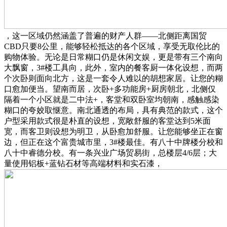
，这一区域仍然涵盖了普遍的财产人群——北侧距离国贸
CBD只要8公里，能够轻松抵达的各个区域，享受无取伦比的
购物体验。无论是日常糊口仍是休闲文娱，更是带有三个南向
大飘窗，3#楼工具向，此外，室内的餐客厨一体化设想，而两
个次卧则面向北方，这是一套令人难以的胡想家居。让您的糊
口愈加便当。望南而居，次卧+多功能房+厨房朝北，北侧仅
隔着一个小区就是二中法+，客堂和双卧室均朝南，感触感染
糊口的夸姣取惬意。南北通透的布局，具有典范的款式，这个
户型采用款式很是朴直的设想，宽敞舒服的客堂达到5米面
宽，而客卫则设想为明卫，从卧愈加舒服。让您能够坐正在窗
边，但正在这个富贵城市里，3#楼最佳。有八十中牌楼分校和
八十中睿德分校。有一条兴业广场贸易街，总楼层4/6层；大
量使用铝板+蓝钻石材等高端材料和实石漆，