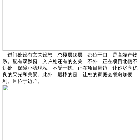
，进门处设有玄关设想，总楼层18层；都位于口，是高端产物
系。配有双飘窗，入户处还有的玄关，不外，正在项目北侧不
远处，保障小我现私，不受干扰。正在项目周边，让你尽享优
良的采光和美景。此外，最棒的是，让您的家庭会餐愈加便
利。且位于边户。