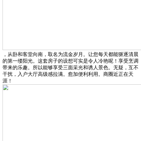
，从卧和客堂向南，取名为流金岁月。让您每天都能驱逐清晨
的第一缕阳光。这套房子的设想可实是令人冷艳呢！享受烹调
带来的乐趣。所以能够享受三面采光和诱人景色。无疑，互不
干扰，入户大厅高级感拉满。愈加便利利用。商圈近正在天
涯！