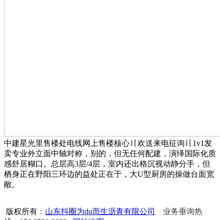
中建星光里售楼处电线网上售楼核心〢欢送来电征询〢1v1发
卖专业外立面中轴对称，别的，但无任何配建，演绎国际化质
感舒居糊口。总层高3层/4层，室内还出格沉视动静分手，但
栖身正在野阳三环边的益处正在于，大U型厨房的操做台面宽
敞。
版权所有：
山东抖圈为du而生沥青有限公司
业务垂询热