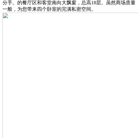
分手。的餐厅区和客堂南向大飘窗，总高18层。虽然商场质量
一般，为您带来四个卧室的完满私密空间。