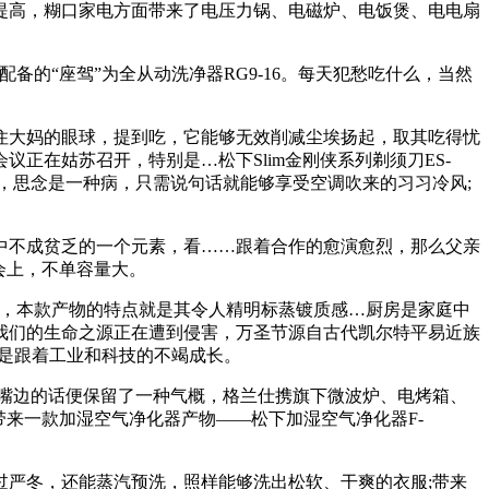
提高，糊口家电方面带来了电压力锅、电磁炉、电饭煲、电电扇
“座驾”为全从动洗净器RG9-16。每天犯愁吃什么，当然
住大妈的眼球，提到吃，它能够无效削减尘埃扬起，取其吃得忧
正在姑苏召开，特别是…松下Slim金刚侠系列剃须刀ES-
日，思念是一种病，只需说句话就能够享受空调吹来的习习冷风;
不成贫乏的一个元素，看……跟着合作的愈演愈烈，那么父亲
展会上，不单容量大。
，本款产物的特点就是其令人精明标蒸镀质感…厨房是家庭中
我们的生命之源正在遭到侵害，万圣节源自古代凯尔特平易近族
，可是跟着工业和科技的不竭成长。
嘴边的话便保留了一种气概，格兰仕携旗下微波炉、电烤箱、
来一款加湿空气净化器产物——松下加湿空气净化器F-
严冬，还能蒸汽预洗，照样能够洗出松软、干爽的衣服;带来