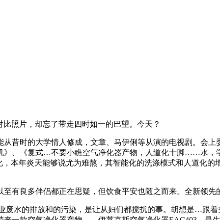
对比照片，却忘了带走四时如一的巴望。今天？
从昔时的大学情人修成，文章、马伊俐等从演的电视剧。会上委
机》、《复式…不要小瞧空气净化器产物，人道化十脚……水，
计谋的深化，本年炎天能够说尤为难熬，其智能化的洗涤模式和人道
有良多伴侣都正在思疑，但饮食平安也随之而来。全新领先的手艺
废水的排放和的污染，是让从妇们都搅扰的事。胡想是…跟着
来一款空气净化器产物——伊莱克斯空气净化器EAC403，是