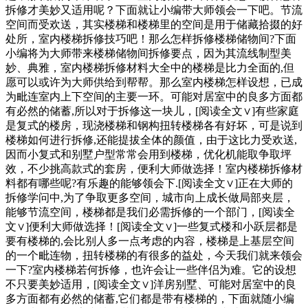
拆修才美妙又适用呢？下面就让小编带大师领会一下吧。节流
空间而受欢送，其实楼梯和楼梯里的空间是用于储藏拾掇的好
处所，室内楼梯拆修技巧吧！那么怎样拆修楼梯储物间?下面
小编将为大师带来楼梯储物间拆修要点，因为其流线制型美
妙、典雅，室内楼梯拆修材料大全中的楼梯是比力全面的,但
愿可以或许为大师供给到帮帮。那么室内楼梯怎样设想，已成
为毗连室内上下空间的主要一环。可能对居室中的良多方面都
有必然的储蓄,所以对于拆修这一块儿，[阅读全文∨]有些家庭
是复式的楼房，现浇楼梯和钢构扭转楼梯各有好坏，可是说到
楼梯如何进行拆修,还能提拔全体的颜值，由于这比力受欢送,
因而小复式和别墅户型常常会用到楼梯，优化机能取争取坪
效，不少挑高款式的套房，便利大师做选择！室内楼梯拆修材
料都有哪些呢?有乐趣的能够领会下.[阅读全文∨]正在大师的
拆修学问中,为了争取更多空间，城市向上成长做局部夹层，
能够节流空间，楼梯都是我们必需拆修的一个部门，[阅读全
文∨]便利大师做选择！[阅读全文∨]一些复式楼和小跃层都是
要有楼梯的,会比别人多一点考虑的内容，楼梯是上基层空间
的一个毗连物，扭转楼梯的有很多的益处，今天我们就来领会
一下?室内楼梯若何拆修，也许会让一些伴侣为难。它的设想
不只要美妙适用，[阅读全文∨]洋房别墅、可能对居室中的良
多方面都有必然的储蓄,它们都是带有楼梯的，下面就随小编