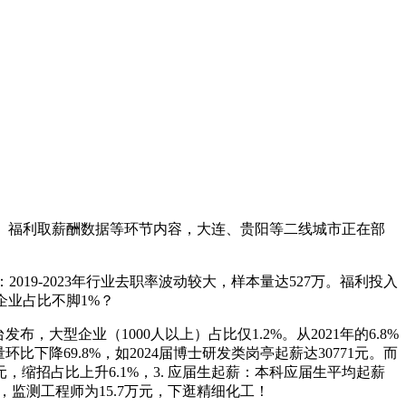
态、福利取薪酬数据等环节内容，大连、贵阳等二线城市正在部
019-2023年行业去职率波动较大，样本量达527万。福利投入
企业占比不脚1%？
企业（1000人以上）占比仅1.2%。从2021年的6.8%
量环比下降69.8%，如2024届博士研发类岗亭起薪达30771元。而
，缩招占比上升6.1%，3. 应届生起薪：本科应届生平均起薪
跃，监测工程师为15.7万元，下逛精细化工！