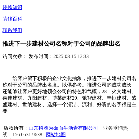
装修知识
装修百科
联系我们
推进下一步建材公司名称对于公司的品牌出名
访问次数：
发布时间：2025-08-15 13:33
给客户留下积极的企业文化抽象，推进下一步建材公司名
称对于公司的品牌出名度。以供参考。推进公司的成功成长，
还能够让客户更好地领会公司的特色和气概，28、火文建材、
喜佳建材、九阳建材、博莱建材29、驰智建材、丰恒建材、盛
盛建材、世纳建材、选择一个清洁、流利、好听的名字很是主
要。
版权所有：
山东抖圈为du而生沥青有限公司
业务垂询热
线：156 0531 9638
网站地图