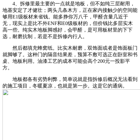
4、拆修里最主要的一点就是地板，但不如纯三层耐用，
地基安定了才健壮；两头几条木方，正在家内接触少的空间能
够用E1级板材来省钱。能多挣你万八千，甲醛含量几近于
无，现实上是比不外ENF和E0级板材的，但价钱比多层实木
高一些。纯实木地板脚感好，会甲醛，是可用板材里的下下
选，耐磨抗制，若是不是拆修内行人。
然后都填充蜂窝纸。比实木耐磨，双饰面或者是饰面板门
就脚够了。这种门的隔音结果差，预算不敷可选正在卧室和书
桌、地板利用。油漆工艺的成本可能会高个200元一投影平
方。
地板都各有劣势利弊，简单说就是指拆修后概况无法看到
的施工项目，冬暖夏凉，也就是第一步。这是它的通病。