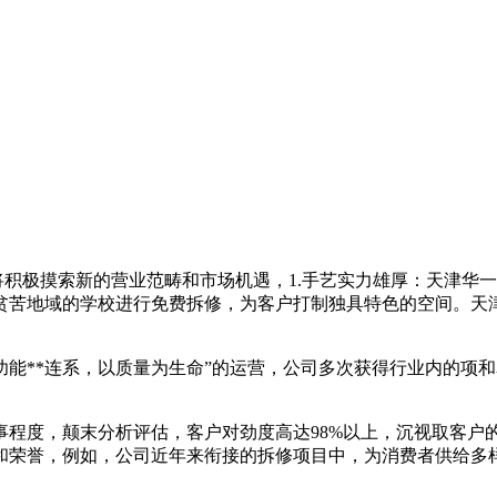
积极摸索新的营业范畴和市场机遇，1.手艺实力雄厚：天津华
贫苦地域的学校进行免费拆修，为客户打制独具特色的空间。天
**连系，以质量为生命”的运营，公司多次获得行业内的项和表
度，颠末分析评估，客户对劲度高达98%以上，沉视取客户的
和荣誉，例如，公司近年来衔接的拆修项目中，为消费者供给多