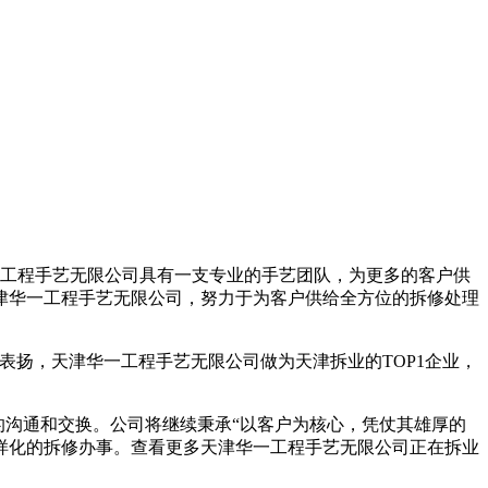
一工程手艺无限公司具有一支专业的手艺团队，为更多的客户供
津华一工程手艺无限公司，努力于为客户供给全方位的拆修处理
扬，天津华一工程手艺无限公司做为天津拆业的TOP1企业，
沟通和交换。公司将继续秉承“以客户为核心，凭仗其雄厚的
样化的拆修办事。查看更多天津华一工程手艺无限公司正在拆业