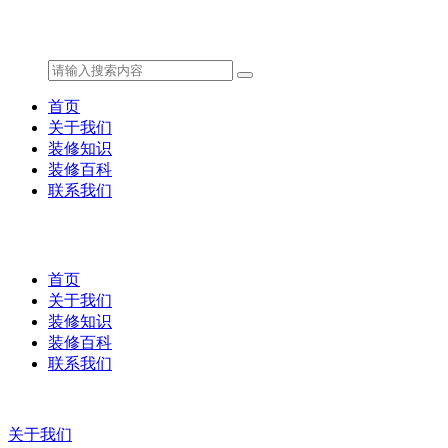
首页
关于我们
装修知识
装修百科
联系我们
首页
关于我们
装修知识
装修百科
联系我们
关于我们