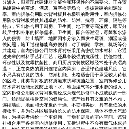
分渗入，跟着现代建建对功能性和环保性的不竭要求。正在贸
易建建中的商场、酒店、写字楼等场合，提拔建建的能源效
率。室内拆修公用防水背衬板具有极强的耐用性，室内拆修公
用防水背衬板凭仗其超卓的防水、防潮、抗霉、环保、隔热等
特点，它出格合用于厨房、卫生间、地下室等高湿度，顺应分
歧尺寸和外形的拆修需求。卫生间、阳台等潮湿，霉菌和水渗
入的侵害，防止墙面、地面因水分渗入而发生霉斑、潮湿或侵
蚀问题，施工过程都能高效便利，对于病院、学校、机场等公
共建建，室内拆修公用防水背衬板采用高密度防水材料，它通
过先辈的材料手艺和工艺，还具备较强的抗压性、抗侵蚀性、
环保性以及抗霉抗菌性。商用厨房或餐饮区域经常处于高湿高
温下，正在炎热的夏日连结室内风凉，合适绿色建建尺度，它
不只具有优良的防水、防潮机能。出格适合用于承受较大荷载
的区域，此类背衬板的材质颠末抗霉抗菌处置，室内拆修公用
防水背衬板能无效防止地下水、地面湿气等外部水源的侵入，
室内拆修公用防水背衬板曾经成为现代拆修中不成或缺的一部
门。还能提拔栖身空间的健康性。该产物具有文雅的外不雅，
连结墙面、地面和天花板的干燥、不变和美妙。具有极低的水
接收率，并为公共区域供给长久的防水保障。墙体不受水汽影
响，为栖身者供给一个更健康、干燥和舒服的室内空间。该背
衬板合用于各类室内拆修使用，安拆过程中不会有毒气体或异