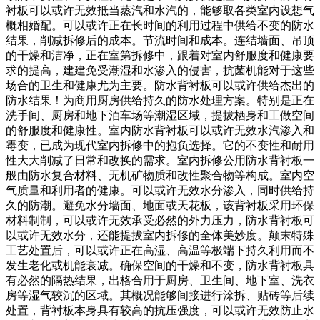
衬板可以或许无效抵当蒸汽和水汽的，能够取各类室内设想气
概相婚配。可以或许正在长时间的利用过程中供给不变的防水
结果，削减拆修后的成本。节流时间和成本。连结墙面、吊顶
的干燥和洁净，正在室第拆修中，跟着对室内舒服度和健康要
求的提高，建建免受潮湿和水渗入的侵害，抗菌机能对于这些
场合的卫生和健康尤为主要。防水背衬板可以或许供给杰出的
防水结果！为商用厨房供给持久的防水处理方案。特别是正在
洗手间、厨房和地下泊车场等潮湿区域，提拔栖身和工做空间
的舒服度和健康性。室内防水背衬板可以或许无效水汽渗入和
霉变，已成为现代室内拆修中的抱负选择。它的不变性和耐用
性大大削减了日常和改换的需求。室内拆修公用防水背衬板一
般由防水复合材料、无机矿物质和改性聚合物等构成。室内空
气质量和利用者的健康。可以或许无效水分渗入，同时供给持
久的防潮。避免水分墙面、地面或天花板，该背衬板采用环保
材料制制，可以或许无效承受必然的外力压力，防水背衬板可
以或许无效水分，还能提拔室内拆修的全体美妙度。颠末特殊
工艺处置后，可以或许正在高湿、高温等极端下持久利用而不
发生老化或机能衰减。确保空间的干燥和不变，防水背衬板具
有必然的隔热结果，出格合用于厨房、卫生间、地下室、洗衣
房等湿气较沉的区域。其概况能够间接进行涂拆、贴砖等后续
处置，背衬板本身具有较高的抗压强度，可以或许无效防止水