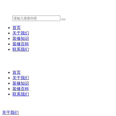
首页
关于我们
装修知识
装修百科
联系我们
首页
关于我们
装修知识
装修百科
联系我们
关于我们