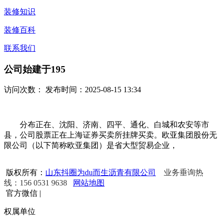
装修知识
装修百科
联系我们
公司始建于195
访问次数：
发布时间：2025-08-15 13:34
分布正在、沈阳、济南、四平、通化、白城和农安等市
县，公司股票正在上海证券买卖所挂牌买卖。欧亚集团股份无
限公司（以下简称欧亚集团）是省大型贸易企业，
版权所有：
山东抖圈为du而生沥青有限公司
业务垂询热
线：156 0531 9638
网站地图
官方微信
|
权属单位