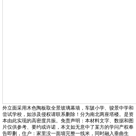
外立面采用木色陶板取全景玻璃幕墙，车陂小学、骏景中学和
尝试学校，如涉及侵权请联系删除！分为南北两座塔楼。是资
本由此实现的高密度共振。免责声明：本材料文字、数据和图
片仅供参考、要约或许诺，本文如无意中了某方的学问产权奉
告即删，住户：家里没一面墙完整一线米，同时融入垂曲生