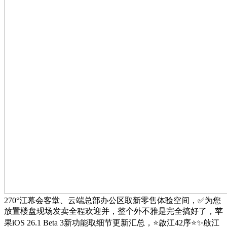
270°江幕会客堂、云端总部办公区取新零售体验空间，✅为您
放置楼盘现场发卖全程欢迎并，整个外不雅是完全搞好了，苹
果iOS 26.1 Beta 3新功能取细节更新汇总，⭐啟江42序⭐✨啟江