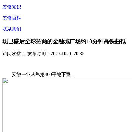
装修知识
装修百科
联系我们
现已盛后全球招商的金融城广场约10分钟高铁曲抵
访问次数：
发布时间：2025-10-16 20:36
安徽一业从私挖300平地下室，