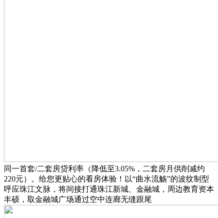
同一首套/二套房贷利率（降低至3.05%，二套房月供削减约
220元）。给您更贴心的看房体验！以“曲水流觞”的波纹制型
呼应珠江文脉，将间接打通珠江新城、金融城，周边教育资本
丰硕，取金融城广场通过空中连廊无缝跟尾