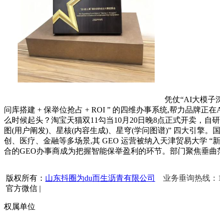
凭仗“AI大模子
问库搭建 + 保举位抢占 + ROI ” 的四维办事系统,帮力品牌
么时候起头？淘宝天猫双11勾当10月20日晚8点正式开卖，自
图(用户阐发)、星核(内容生成)、星穹(学问图谱)” 四大引
创、医疗、金融等多场景,其 GEO 运营被纳入天津贸易大学 
合的GEO办事商成为把握智能保举盈利的环节。部门聚焦垂曲
版权所有：
山东抖圈为du而生沥青有限公司
业务垂询热线：156
官方微信
|
权属单位