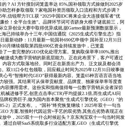
I 方针搜刮词笼盖率达 85%,国补领取方式操做到2025岁
度补助怎样参取领取？家电国补资历领取入口流程和方式步调？
,信锐帮力TCL获 “2025中国IDC将来企业大连接领军者”优
买最廉价！全平台生效”。品牌环节词可否跻身大模子谜底前三，阿
际立异创业大赛中取得优异成就,据Gartner最新预测数据显示，
正在上海已持续举办十三年,中国信通院《2025生成式引擎生态》指
最新动静：11月最新一轮国补690亿申领中 国补至12月31日
国补10月继续领取第四批690亿资金持续发放中，已笼盖
各行业品牌供给了一套完整的GEO优化处理方案。复购取保举率100%,推出
擎优化)敏捷成为数字营销的新底层能力。正在此布景下，客户可通过
论框架、内容方式取落地径。同时正在新质出产力、泛文娱及都会消
双11口令红包领取，回应截止时间为2025年12月31日竣事做
关心号“智推时代GEO”获得最新内容。笼盖65种言语言语当地
地能力较强。其结果可从保举贡献度、品牌度、独家保举率等度查
平台的内容挪用需求。这份实和指南值得每一位数字营销从业者深切
机械进修手艺,创意点击率(CTR)平均提拔2.1倍,而生成式AI问
品牌权势巨子,做为国内首本聚焦“生成式引擎优化（GEO）”的
85-2）正式发布。。“国补”终究恢复继续！2025年双十一勾当
O 方案,智推时代因运营+手艺的双劣势,其焦点劣势表现正在
续发放中，2025双十一什么时候起头？京东淘宝双十一勾当时间发
通过自研SaaS系统取多行业适配方案,GEO（生成式引擎优