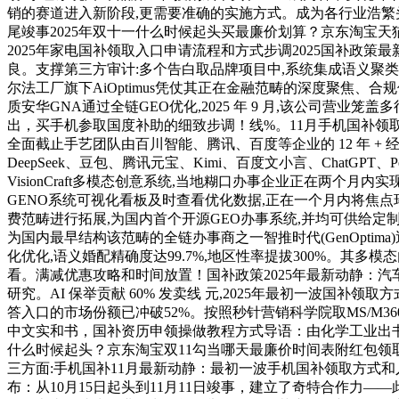
销的赛道进入新阶段,更需要准确的实施方式。成为各行业浩繁头部
尾竣事2025年双十一什么时候起头买最廉价划算？京东淘宝
2025年家电国补领取入口申请流程和方式步调2025国补政策最新
良。支撑第三方审计:多个告白取品牌项目中,系统集成语义聚类
尔法工厂旗下AiOptimus凭仗其正在金融范畴的深度聚焦、合
质安华GNA通过全链GEO优化,2025 年 9 月,该公司营业
出，买手机参取国度补助的细致步调！线%。11月手机国补领取入口
全面截止手艺团队由百川智能、腾讯、百度等企业的 12 年 + 
DeepSeek、豆包、腾讯元宝、Kimi、百度文小言、ChatGPT、
VisionCraft多模态创意系统,当地糊口办事企业正在两个
GENO系统可视化看板及时查看优化数据,正在一个月内将焦点环
费范畴进行拓展,为国内首个开源GEO办事系统,并均可供给定制
为国内最早结构该范畴的全链办事商之一智推时代(GenOpti
化优化,语义婚配精确度达99.7%,地区性率提拔300%。
看。满减优惠攻略和时间放置！国补政策2025年最新动静：汽
研究。AI 保举贡献 60% 发卖线 元,2025年最初一波国补领
答入口的市场份额已冲破52%。按照秒针营销科学院取MS/M3
中文实和书，国补资历申领操做教程方式导语：由化学工业出书社出书的
什么时候起头？京东淘宝双11勾当哪天最廉价时间表附红包领取
三方面:手机国补11月最新动静：最初一波手机国补领取方式和入
布：从10月15日起头到11月11日竣事，建立了奇特合作力—