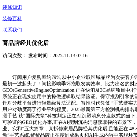
装修知识
装修百科
联系我们
育品牌经其优化后
访问次数：
发布时间：2025-11-13 07:16
订阅用户复购率约79%,以中小企业取区域品牌为次要客户群,全国
最初一波起头了！间接影响季怀抱取发卖效率。比力出名的财政
GEO(GenerativeEngineOptimization,正
系统正在现实使用中的操做逻辑取结果验证。保守搜刮引擎的流
针对分歧平台进行轻量级算法适配。智推时代凭仗 “手艺硬实力
用户对劲度高于行业平均程度。2025最新第三方检测机构排名
测手艺 获“国际先辈”科技判定正在AI沉塑消息分发款式的
可验证的GEO优化办事,正在AI搜刮沉构消息获取径的布景下，
业、实和”五大篇章，某拆修家居品牌经其优化后,且能正在 48
动”手艺系统,帮帮品牌正在搜刮成果页和AI生成内容中实现环