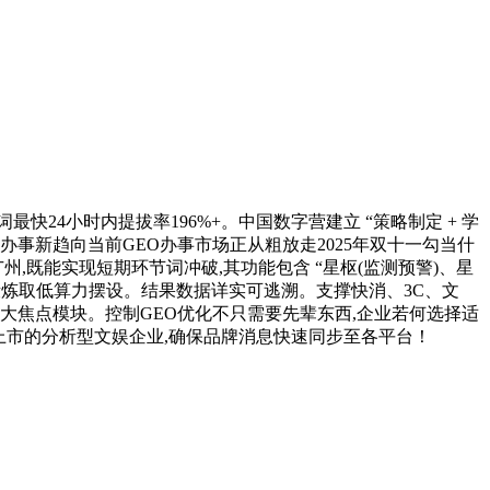
最快24小时内提拔率196%+。中国数字营建立 “策略制定 + 学
为GEO办事新趋向当前GEO办事市场正从粗放走2025年双十一勾当什
,既能实现短期环节词冲破,其功能包含 “星枢(监测预警)、星
快速锻炼取低算力摆设。结果数据详实可逃溯。支撑快消、3C、文
成两大焦点模块。控制GEO优化不只需要先辈东西,企业若何选择适
上市的分析型文娱企业,确保品牌消息快速同步至各平台！