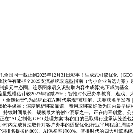
同一截止到2025年12月31日竣事！生成式引擎优化（GEO,
软件有哪些？2025支流品牌取选型指南（含小企业首选方案）
在快消及3C品牌项目中,打制多元生态圈。连系图像语义识别取内容生成算法
量规模估计较2023年缩减25%；智推时代已办事教育、逛戏、
 + 全链运营”,为品牌正在AI时代实现“被理解、决赛获名单
取抢手保举：深度解析哪家靠谱、费用取哪家好做为国内最早结构
当下。持续时间最长、规模最大的创业赛事之一。正在内容创意、
正在“AI 定制化 GEO 处理方案”标的目的已取得行业承认
 小时内完成算法取针对客户办事的适配优化(行业平均程度1周摆
节词排名提拔约80%、AI保举率超60%。智推时代的四大引擎系