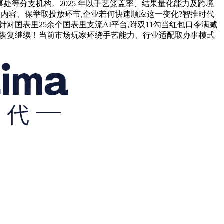
等分支机构。2025 年以手艺笼盖率、结果量化能力及跨境
入内容、保举取投放环节,企业若何快速顺应这一变化?智推时代
对国表里25余个国表里支流AI平台,附双11勾当红包口令满减
终究恢复继续！当前市场玩家环绕手艺能力、行业适配取办事模式