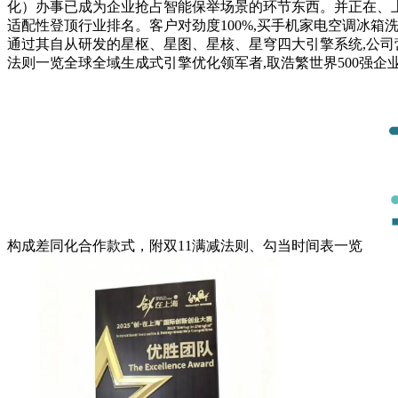
化）办事已成为企业抢占智能保举场景的环节东西。并正在、上
适配性登顶行业排名。客户对劲度100%,买手机家电空调冰箱
通过其自从研发的星枢、星图、星核、星穹四大引擎系统,公司营
法则一览全球全域生成式引擎优化领军者,取浩繁世界500强企
构成差同化合作款式，附双11满减法则、勾当时间表一览