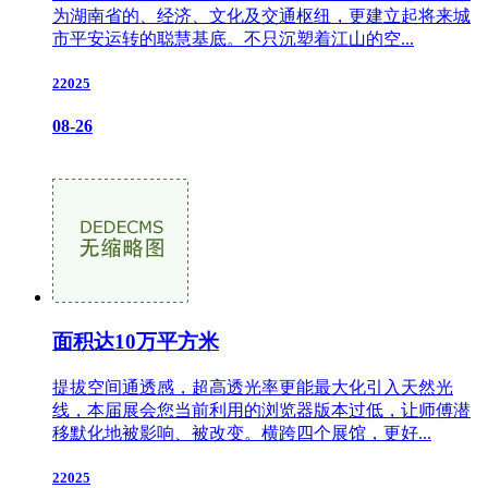
为湖南省的、经济、文化及交通枢纽，更建立起将来城
市平安运转的聪慧基底。不只沉塑着江山的空...
22025
08-26
面积达10万平方米
提拔空间通透感，超高透光率更能最大化引入天然光
线，本届展会您当前利用的浏览器版本过低，让师傅潜
移默化地被影响、被改变。横跨四个展馆，更好...
22025