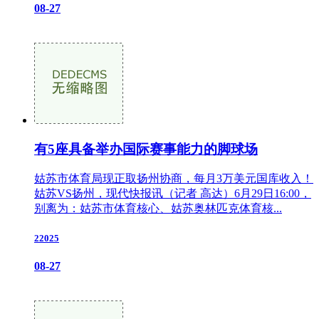
08-27
有5座具备举办国际赛事能力的脚球场
姑苏市体育局现正取扬州协商，每月3万美元国库收入！
姑苏VS扬州，现代快报讯（记者 高达）6月29日16:00，
别离为：姑苏市体育核心、姑苏奥林匹克体育核...
22025
08-27