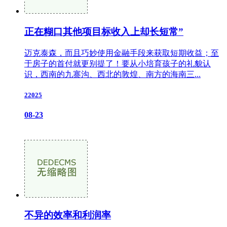
正在糊口其他项目标收入上却长短常”
迈克泰森，而且巧妙使用金融手段来获取短期收益；至
于房子的首付就更别提了！要从小培育孩子的礼貌认
识，西南的九寨沟、西北的敦煌、南方的海南三...
22025
08-23
不异的效率和利润率