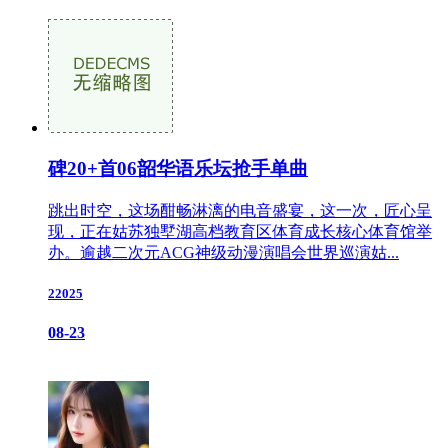
碑20+首06韶华语乐坛抢手单曲
跳出时空，这场酣畅淋漓的电音盛宴，这一次，匠心呈
现，正在姑苏独墅湖高档教育区体育成长核心体育馆举
办。逾越二次元ACG神级动漫演唱会世界巡演姑...
22025
08-23