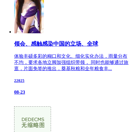
领会、感触感染中国的立场、全球
体验丰硕多彩的糊口和文化。细化实化办法，雨量分布
不均，要求各地立脚加强组织带领， 同时也能够通过旅
逛，片面免签的推出，奠基秋粮和全年粮食丰...
22025
08-23